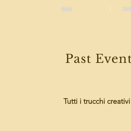
Home
Civi
Past Even
Tutti i trucchi creativ