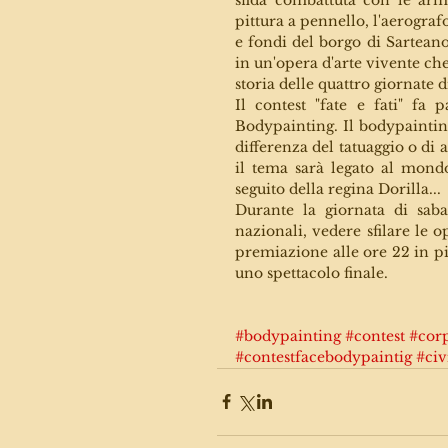
pittura a pennello, l'aerografo
e fondi del borgo di Sarteano
in un'opera d'arte vivente che
storia delle quattro giornate di
Il contest "fate e fati" fa 
Bodypainting. Il bodypainting
differenza del tatuaggio o di
il tema sarà legato al mondo 
seguito della regina Dorilla...
Durante la giornata di sabat
nazionali, vedere sfilare le op
premiazione alle ore 22 in pi
uno spettacolo finale.  
#bodypainting
#contest
#corp
#contestfacebodypaintig
#civ