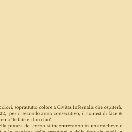
olori, soprattutto colore a Civitas Infernalis che ospiterà, 
 22,  per il secondo anno consecutivo, il contest di face & 
a "le fate e i loro fati". 
 nella pittura del corpo si incontreranno in un'amichevole 
e le tecniche della creatività e della fantasia quali la 