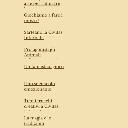
arte per catturare
l'arte
Giochiamo a fare i
mostri?
Sarteano la Civitas
Infernalis
Protagonisti gli
Animali
dell'Immaginario
Un fantastico gioco
Uno spettacolo
emozionante
Tutti i trucchi
creativi a Civitas
Infernalis
La magia e le
tradizioni