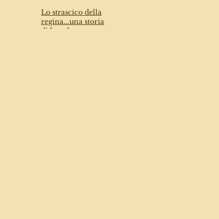
Lo strascico della
regina...una storia
di "casa" nostra