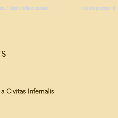
tas...l'utopia della creazione
edizioni precedenti
ts
i a Civitas Infernalis